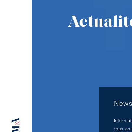
durable
Actualit
Banque &
Assurance
Start-
Up &
Scale-
Up
Notre
plateforme
News
d’expertises
mutualisées
Informat
tous les