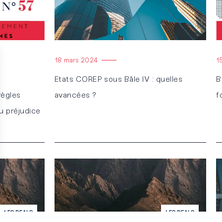
18 mars 2024
1
Etats COREP sous Bâle IV : quelles
B
règles
avancées ?
f
u préjudice
Lire l'article
Li
s Options
ètres de confidentialité, en garantissant la conformité avec le