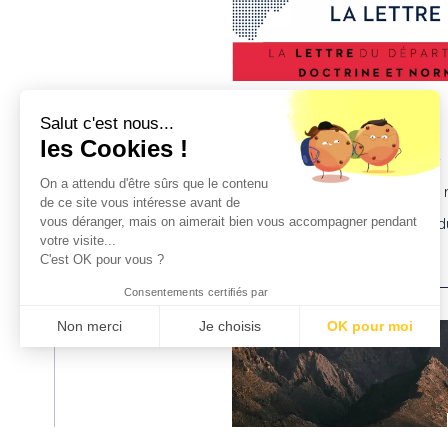
Salut c'est nous...
19 mars 2024
les Cookies !
Rupture brutale de relations
On a attendu d'être sûrs que le contenu
commerciales établies : des 
de ce site vous intéresse avant de
vous déranger, mais on aimerait bien vous accompagner pendant
précisées pour l’évaluation d
votre visite...
subi
C'est OK pour vous ?
Consentements certifiés par
Non merci
Je choisis
OK pour moi
Lire l'article
Axeptio consent
Plateforme de Gestion du Consentement : Personnalisez vo
Notre plateforme vous permet d'adapter et de gérer vos param