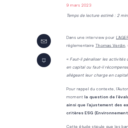
9 mars 2023
Innovation
Nos
NOS
NOS
Temps de lecture estimé : 2 min
by BM&A
offres
MÉTIERS
SOLUTIONS
d’emplois
DÉDIÉES
Audit légal
BM&A
Dans une interview pour
L’AGEF
réglementaire
Thomas Verdin
,
et
Touch
Candidature
Développement
contractuel
spontanée
durable
«
Faut-il pénaliser les activit
BM&A
en capital ou faut-il récompens
Conseil et
Team
Pourquoi
Banque &
allégeant leur charge en capital
support
rejoindre
Assurance
opérationnels
BM&A ?
Pour rappel du contexte, l’Aut
Start-
moment
la question de l’éval
Conseil
Up &
ainsi que l’ajustement des e
financier
Scale-
critères ESG (Environnement
Up
Maîtrise
Cette étude stipule que les ba