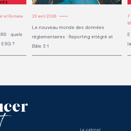
ier et Romane
23 avril 2026
7
M
Le nouveau monde des données
RS : quels
E
réglementaires : Reporting intégré et
g ESG ?
l
Bâle 3.1
cer
et
Le cabinet