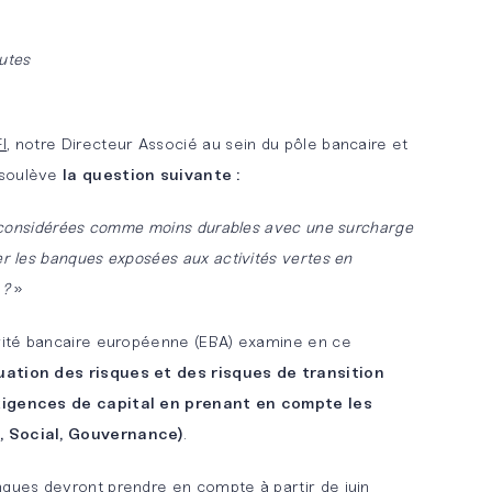
utes
I
, notre Directeur Associé au sein du pôle bancaire et
 soulève
la question suivante :
és considérées comme moins durables avec une surcharge
er les banques exposées aux activités vertes en
 ?
»
orité bancaire européenne (EBA) examine en ce
uation des risques et des risques de transition
xigences de capital en prenant en compte les
, Social, Gouvernance)
.
nques devront prendre en compte à partir de juin