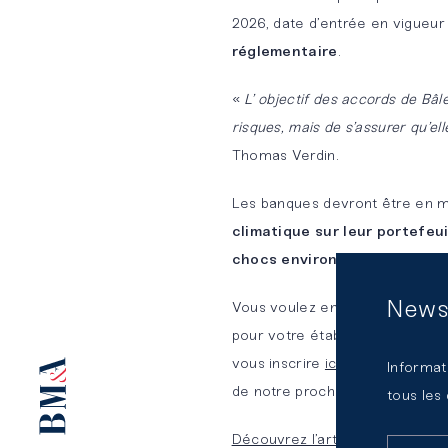
2026, date d’entrée en vigueur 
des
Notre
réglementaire
.
risques et
plateforme
compliance
d’expertises
«
L’ objectif des accords de Bâl
mutualisées
risques, mais de s’assurer qu’ell
Thomas Verdin.
Les banques devront être en 
climatique sur leur portefeui
chocs environnementaux
.
News
Vous voulez en discuter avec 
pour votre établissement banca
vous inscrire
ici
à notre Lettre
Informat
de notre prochain webinar Rég
tous les
Découvrez l’article complet sur