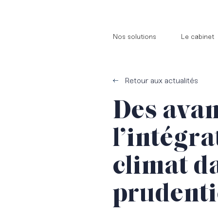
//
//
Nos solutions
Le cabinet
Retour aux actualités
Des avan
l’intégra
climat d
prudenti