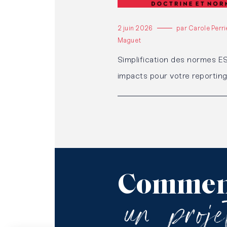
2 juin 2026
par Carole Perr
Maguet
Simplification des normes ES
impacts pour votre reportin
Commen
un
proj