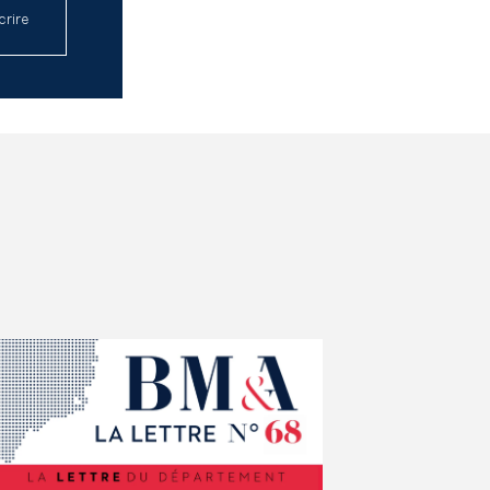
crire
re l'article