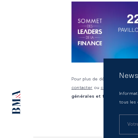
des
Notre
risques et
plateforme
compliance
d’expertises
mutualisées
News
Pour plus de détails sur l’évèn
contacter
ou
cliquez ici
Gratui
Informat
générales et fonds d’invest
tous les