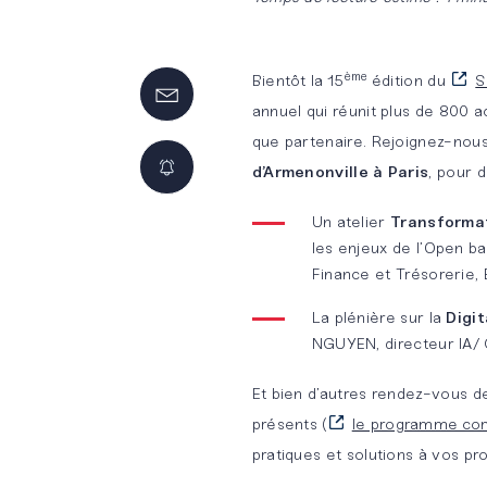
Innovation
Nos
NOS
NOS
by BM&A
offres
MÉTIERS
SOLUTIONS
ème
Bientôt la 15
édition du
S
d’emplois
DÉDIÉES
annuel qui réunit plus de 800 a
Audit légal
BM&A
que partenaire. Rejoignez-nou
et
Touch
Candidature
Développement
d’Armenonville
à Paris
, pour d
contractuel
spontanée
durable
BM&A
Un atelier
Transformat
Conseil et
Team
Pourquoi
Banque &
les enjeux de l’Open ba
Finance et Trésorerie,
support
rejoindre
Assurance
opérationnels
BM&A ?
La plénière sur la
Digi
Start-
NGUYEN, directeur IA/ 
Conseil
Up &
Et bien d’autres rendez-vous 
financier
Scale-
présents (
le programme co
Up
pratiques et solutions à vos pr
Maîtrise