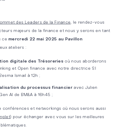
ommet des Leaders de la Finance
, le rendez-vous
cteurs majeurs de la finance et nous y serons en tant
s ce
mercredi 22 mai 2025 au Pavillon
eux ateliers :
ion digitale des Trésoreries
où nous aborderons
nking et Open finance avec notre directrice SI
Besma Ismail à 12h ;
talisation du processus financier
avec
Julien
Gen AI de BM&A à 16h45 ;
de conférences et networkings où nous serons aussi
mplet
) pour échanger avec vous sur les meilleures
oblématiques.