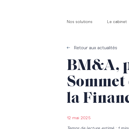
//
//
Nos solutions
Le cabinet
Retour aux actualités
BM&A, p
Sommet 
la Finan
12 mai 2025
Temps de lecture estimé : 1 min