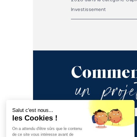
Investissement
Commen
un
proj
avec
no
Salut c'est nous...
les Cookies !
On a attendu d'être sûrs que le contenu
de ce site vous intéresse avant de