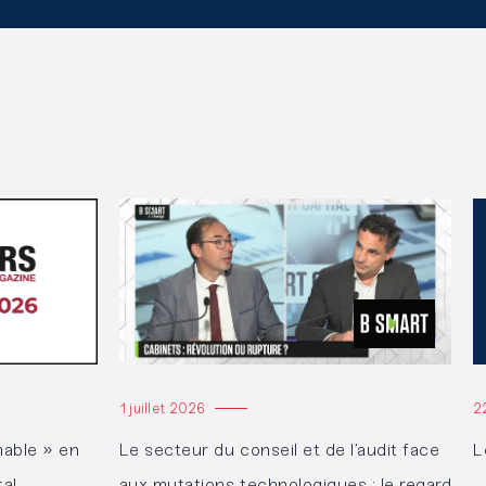
Lire l'article
Li
1 juillet 2026
2
able » en
Le secteur du conseil et de l’audit face
L
tal
aux mutations technologiques : le regard