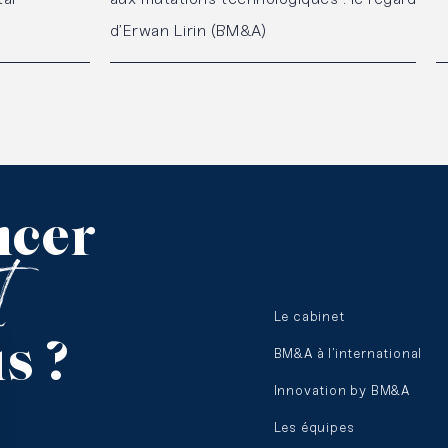
d’Erwan Lirin (BM&A)
cer
et
Le cabinet
us
?
BM&A à l’international
Innovation by BM&A
Les équipes