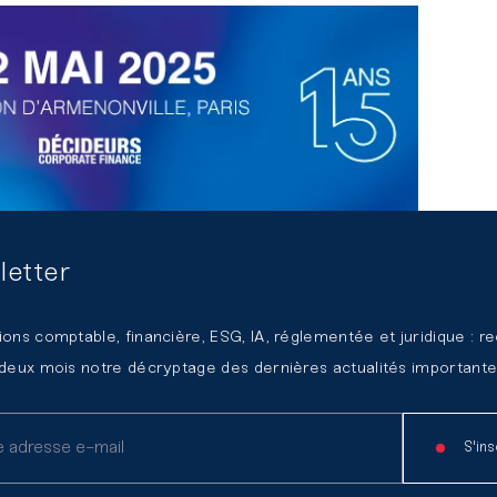
letter
ement et pour vous inscrire, n’hésitez pas à
nous
t pour les directions financières, directions
ions comptable, financière, ESG, IA, réglementée et juridique : r
issement.
 deux mois notre décryptage des dernières actualités importante
S'ins