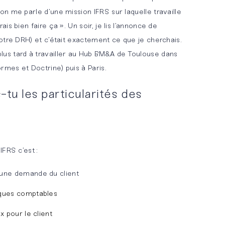
n me parle d’une mission IFRS sur laquelle travaille
s bien faire ça ». Un soir, je lis l’annonce de
otre DRH) et c’était exactement ce que je cherchais.
s tard à travailler au Hub BM&A de Toulouse dans
rmes et Doctrine) puis à Paris.
tu les particularités des
FRS c’est :
 une demande du client
iques comptables
x pour le client