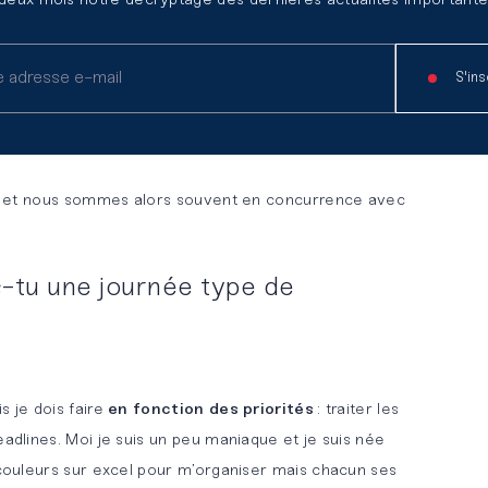
 deux mois notre décryptage des dernières actualités importante
contrôleurs financiers de Grands groupes, d’ETI
e cadre d’IPO, les start-ups qui rentrent en bourse
 IFRS.
S'ins
RS, il y a un enjeu : la mission s’inscrit dans le
culièrement lors d’une mission de transition
res et nous sommes alors souvent en concurrence avec
-tu une journée type de
s je dois faire
en fonction des priorités
: traiter les
eadlines. Moi je suis un peu maniaque et je suis née
s couleurs sur excel pour m’organiser mais chacun ses