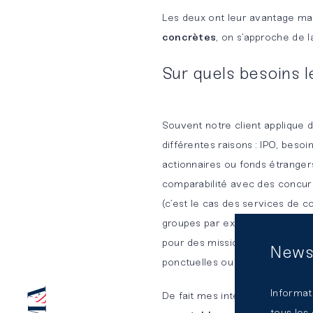
plateforme
Les deux ont leur avantage ma
concrètes
, on s’approche de la
d’expertises
mutualisées
Sur quels besoins le
Souvent notre client applique 
différentes raisons : IPO, bes
actionnaires ou fonds étrangers
comparabilité avec des concurre
(c’est le cas des services de
groupes par exemple) ou avoir 
pour des missions de transition
News
ponctuelles ou simplement des 
Informat
De fait mes interlocuteurs sont