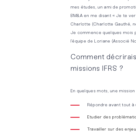
mes études, un ami de promotio
contractuel
spontanée
BM&A en me disant « Je te verrai
BM&A
Charlotte (Charlotte Gauthé, n
Conseil et
Team
Pourquoi
Je commence quelques mois plu
support
rejoindre
l’équipe de Loriane (Associé No
opérationnels
BM&A ?
Comment décrirais-
Conseil
missions IFRS ?
financier
Maîtrise
En quelques mots, une mission I
des
risques et
Répondre avant tout à
compliance
Etudier des problémat
Travailler sur des enjeu