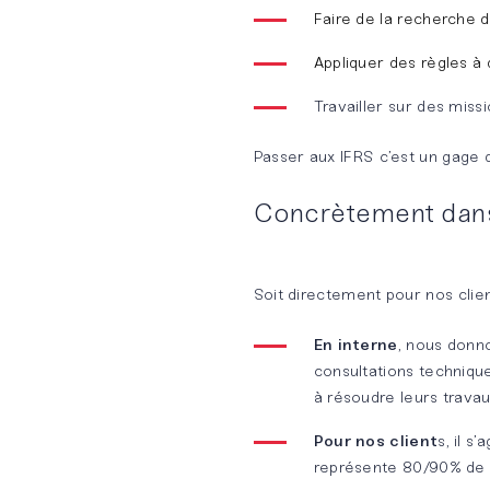
Faire de la recherche
NOS
SOLUTIONS
Appliquer des règles à 
DÉDIÉES
Travailler sur des miss
Développement
Passer aux IFRS c’est un gage d
durable
Concrètement dans 
Banque &
Assurance
Soit directement pour nos client
Start-
En
interne
, nous donn
Up &
consultations technique
Scale-
à résoudre leurs trava
Up
Pour nos client
s, il s
représente 80/90% de n
Notre