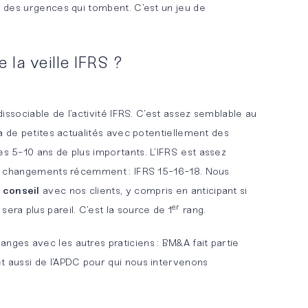
ir des urgences qui tombent. C’est un jeu de
la veille IFRS ?
ndissociable de l’activité IFRS. C’est assez semblable au
y a de petites actualités avec potentiellement des
es 5-10 ans de plus importants. L’IFRS est assez
gros changements récemment : IFRS 15-16-18. Nous
 conseil
avec nos clients, y compris en anticipant si
er
era plus pareil. C’est la source de 1
rang.
nges avec les autres praticiens : BM&A fait partie
et aussi de l’APDC pour qui nous intervenons