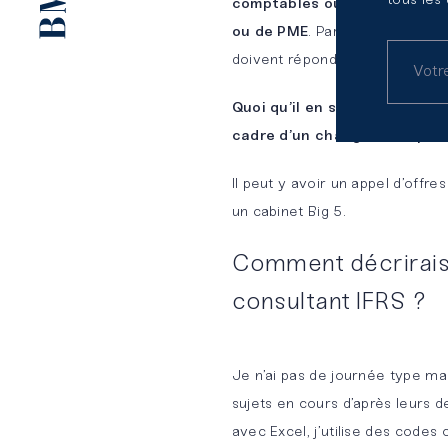
tous les
comptables ou consolideurs, 
ou de PME
. Par exemple dans l
doivent répondre à des normes
Quoi qu’il en soit, derrière IF
cadre d’un changement, parti
Il peut y avoir un appel d’off
un cabinet Big 5.
Comment décrirais
consultant IFRS ?
Je n’ai pas de journée type mai
sujets en cours d’après leurs d
avec Excel, j’utilise des code