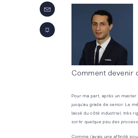
Comment devenir c
Pour ma part, après un master 
Innovation
Nos
NOS
jusqu’au grade de senior. Le mé
by BM&A
offres
MÉTIERS
lassé du côté industriel, très r
d’emplois
sortir quelque peu des process,
Audit légal
BM&A
Comme j’avais une affinité pou
et
Touch
Candidature