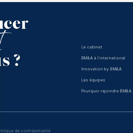
cer
et
Le cabinet
us
?
BM&A à l’international
Innovation by BM&A
Les équipes
Pourquoi rejoindre BM&A
s Options
litique de confidentialité