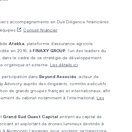
niers accompagnements en Due Diligence financières
s équipes
Conseil financier
.
ède
Atekka
, plateforme d’assurance agricole
ondée en 2016, à
FINAXY GROUP
, l’un des leaders du
 dans le cadre de sa stratégie de développement
ce organique et externe.
Les détails ici
 participation dans
Beyond Associés
, acteur de
p Advisory auprès des dirigeants, comités exécutifs
ation de grands groupes français et internationaux, afin
pement du cabinet notamment à l’international.
Les
t
Grand Sud Ouest Capital
entrent au capital de
bricant et exploitant de drones lumineux destinés à
 à Avignonet-Lauragais, pour soutenir sa trajectoire