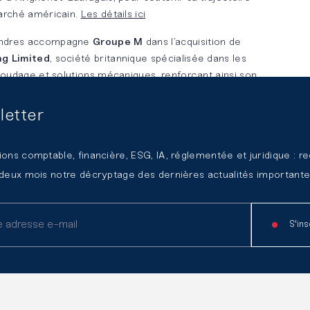
arché américain.
Les détails ici
ondres accompagne
Groupe M
dans l’acquisition de
ng Limited
, société britannique spécialisée dans les
soudage et solutions mécaniques, renforçant ainsi son
xécution de projets industriels complexes et sa
e au Royaume-Uni.
Les détails ici
letter
ions comptable, financière, ESG, IA, réglementée et juridique : r
 deux mois notre décryptage des dernières actualités importante
S'ins