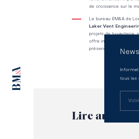
risques et
plateforme
de croissance sur le m
compliance
d’expertises
Le bureau BM&A de L
mutualisées
Laker Vent Engineeri
projets de tuyauterie, 
offre intégrée dans l’e
présence géographiqu
News
Informat
tous les
Lire
aussi