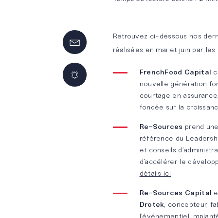
Innovation
Nos
NOS
NOS
by BM&A
offres
MÉTIERS
SOLUTIONS
d’emplois
DÉDIÉES
Retrouvez ci-dessous nos der
Audit légal
BM&A
réalisées en mai et juin par le
et
Touch
Candidature
Développement
contractuel
spontanée
durable
FrenchFood Capital
c
BM&A
nouvelle génération f
courtage en assurance,
Conseil et
Team
Pourquoi
Banque &
fondée sur la croissan
support
rejoindre
Assurance
Re-Sources
prend une
opérationnels
BM&A ?
référence du Leadershi
Start-
et conseils d’administr
Conseil
Up &
d’accélérer le dévelop
financier
Scale-
détails ici
Up
Re-Sources Capital
e
Maîtrise
Drotek
, concepteur, fa
des
Notre
l’événementiel implanté