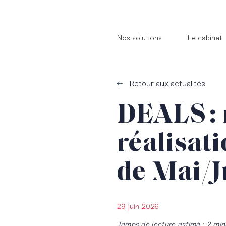
//
//
Nos solutions
Le cabinet
Retour aux actualités
DEALS : 
réalisat
de Mai/J
29 juin 2026
Temps de lecture estimé : 2 min