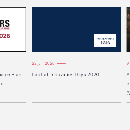
Lire l'article
Li
22 juin 2026
9
able » en
Les Leti Innovation Days 2026
A
tal
e
(