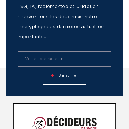
Le secteur du conseil et de l’audit
ESG, IA, réglementée et juridique :
face aux mutations
recevez tous les deux mois notre
technologiques : le regard d’Erwan
décryptage des dernières actualités
Lirin (BM&A)
importantes.
Les Leti Innovation Days 2026
S'inscrire
Lire
aussi
Lire l'article