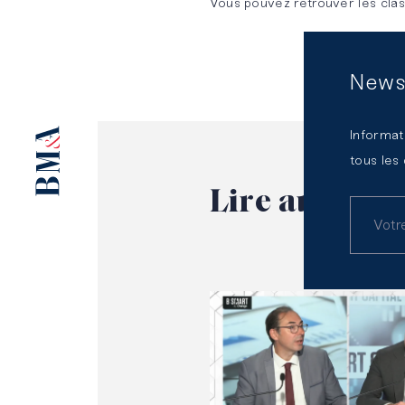
Vous pouvez retrouver les clas
compliance
d’expertises
mutualisées
News
Informat
tous les
Lire
aussi
Lire l'article