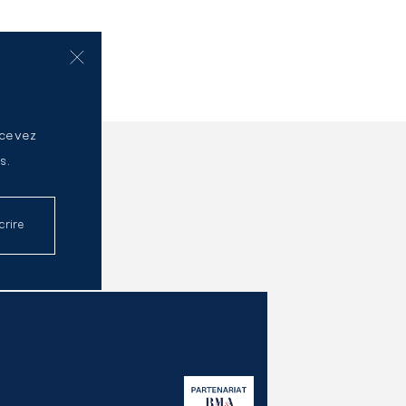
ecevez
s.
crire
re l'article