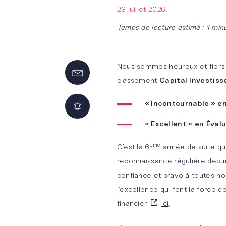
by BM&A
offres
MÉTIERS
SOLUTIONS
23 juillet 2026
d’emplois
DÉDIÉES
Temps de lecture estimé : 1 min
Audit légal
BM&A
et
Touch
Candidature
Développement
contractuel
spontanée
durable
Nous sommes heureux et fiers 
BM&A
classement
Capital Investis
Conseil et
Team
Pourquoi
Banque &
« Incontournable » e
support
rejoindre
Assurance
opérationnels
BM&A ?
« Excellent » en Éval
Start-
ème
C’est la 6
année de suite qu
Conseil
Up &
reconnaissance régulière depui
financier
Scale-
confiance et bravo à toutes no
Up
l’excellence qui font la force
Maîtrise
financier
ici
.
des
Notre
risques et
plateforme