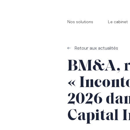
//
//
Nos solutions
Le cabinet
Retour aux actualités
BM&A, r
« Incont
2026 dan
Capital 
Innovation
Nos
NOS
NOS