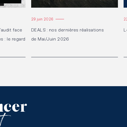
29 juin 2026
2
’audit face
DEALS : nos dernières réalisations
L
 : le regard
de Mai/Juin 2026
cer
et