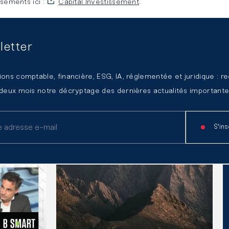
sements ici :
Capital Investissement
.
letter
ions comptable, financière, ESG, IA, réglementée et juridique : r
 deux mois notre décryptage des dernières actualités importante
S'ins
Lire l'article
Li