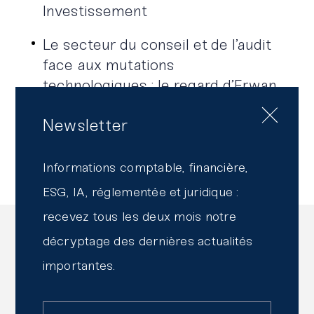
Investissement
Le secteur du conseil et de l’audit
face aux mutations
technologiques : le regard d’Erwan
Lirin (BM&A)
Newsletter
Les Leti Innovation Days 2026
Informations comptable, financière,
ESG, IA, réglementée et juridique :
recevez tous les deux mois notre
Lire
aussi
décryptage des dernières actualités
importantes.
Lire l'article