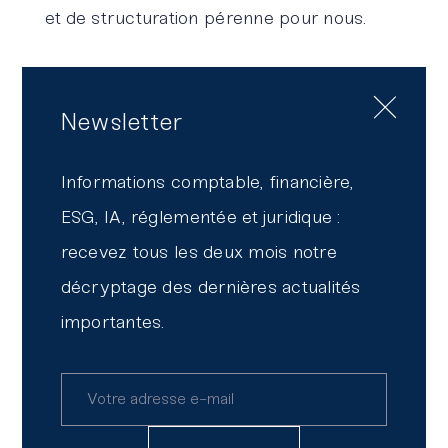
et de structuration pérenne pour nous.
Newsletter
Autres actualités sur le même
thème
Informations comptable, financière,
ESG, IA, réglementée et juridique :
BM&A, reconnu « Incontournable »
en 2026 dans la catégorie Capital
recevez tous les deux mois notre
Investissement
décryptage des dernières actualités
importantes.
Le secteur du conseil et de l’audit
face aux mutations
technologiques : le regard d’Erwan
Lirin (BM&A)