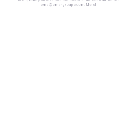
bma@bma-groupe.com. Merci
un
projet
Commencer
avec
nous
?