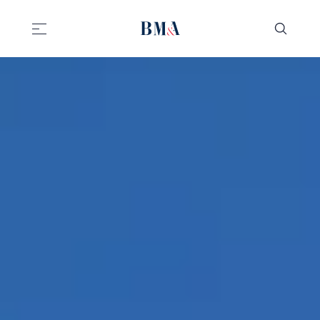
//
//