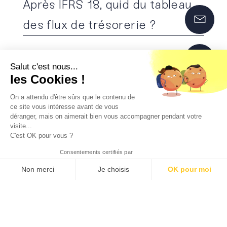
Après IFRS 18, quid du tableau
des flux de trésorerie ?
Lire l'article
Salut c'est nous...
les Cookies !
On a attendu d'être sûrs que le contenu de
ce site vous intéresse avant de vous
déranger, mais on aimerait bien vous accompagner pendant votre
visite...
C'est OK pour vous ?
Consentements certifiés par
10 avril 2025
Anne-Marie Jolys Bris
Non merci
Je choisis
OK pour moi
Ce qu’il faut savoir sur le
Axeptio consent
Plateforme de Gestion du Consentement : Personnalisez vos O
Notre plateforme vous permet d'adapter et de gérer vos paramètr
paquet « Omnibus »