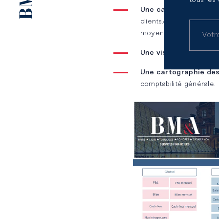
tous les
Une cartographie pré
clients/ fournisseurs, 
moyens, etc.…) ;
Une visualisation du
Une cartographie des
comptabilité générale.