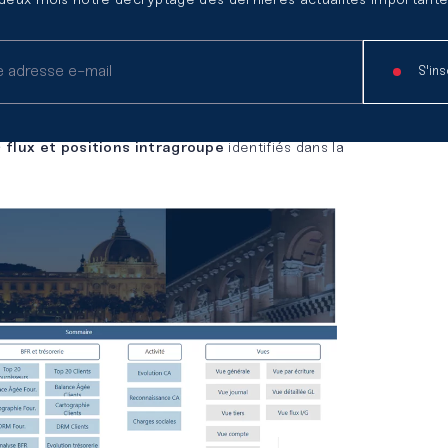
 deux mois notre décryptage des dernières actualités importante
cise des clients et des fournisseurs
(TOP 20
délais de paiement et règlement réels, taux de TVA
S'ins
 BFR et du cash mensuels
;
 flux et positions intragroupe
identifiés dans la