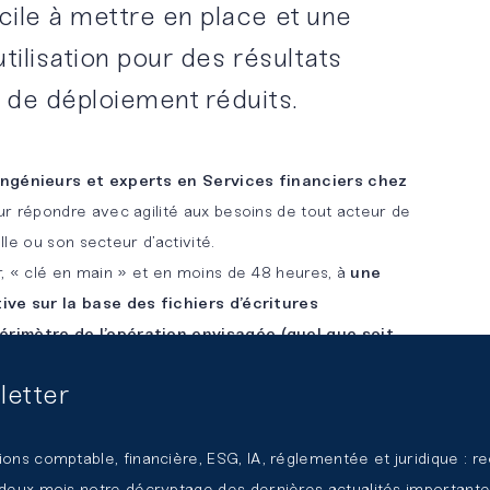
cile à mettre en place et une
tilisation pour des résultats
 de déploiement réduits.
ingénieurs et experts en Services financiers chez
our répondre avec agilité aux besoins de tout acteur de
ille ou son secteur d’activité.
r, « clé en main » et en moins de 48 heures, à
une
ive sur la base des fichiers d’écritures
rimètre de l’opération envisagée (quel que soit
uivantes
:
letter
nnuels et mensuels (P&L, bilan et cash-flow), avec
ll-down » jusqu’à l’écriture comptable de chaque poste
ions comptable, financière, ESG, IA, réglementée et juridique : r