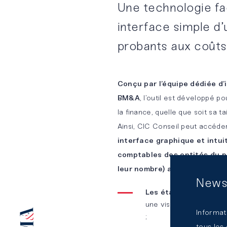
Une technologie fa
plateforme
interface simple d’u
d’expertises
mutualisées
probants aux coûts
Conçu par l’équipe dédiée d’
BM&A
, l’outil est développé p
la finance, quelle que soit sa ta
Ainsi, CIC Conseil peut accéde
interface graphique et intuit
comptables des entités du pé
leur nombre) aux analyses s
News
Les états financiers
a
une visualisation « dri
Informat
;