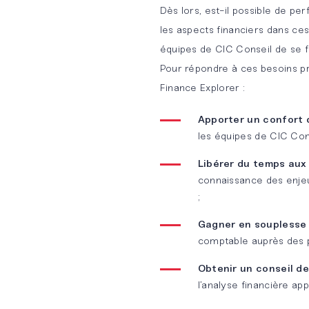
Dès lors, est-il possible de pe
NOS
les aspects financiers dans ce
SOLUTIONS
équipes de CIC Conseil de se f
DÉDIÉES
Pour répondre à ces besoins pr
Finance Explorer :
Développement
durable
Apporter un confort 
les équipes de CIC Cons
Banque &
Libérer du temps aux
Assurance
connaissance des enjeux
;
Start-
Gagner en souplesse 
Up &
comptable auprès des p
Scale-
Up
Obtenir un conseil d
l’analyse financière app
Notre