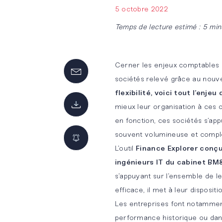
5 octobre 2022
Temps de lecture estimé : 5 min
Cerner les enjeux comptables e
sociétés relevé grâce au nouve
flexibilité, voici tout l’enje
mieux leur organisation à ces c
en fonction, ces sociétés s’ap
souvent volumineuse et comp
L’outil
Finance Explorer conçu
ingénieurs IT du cabinet BM
Innovation
Nos
NOS
s’appuyant sur l’ensemble de 
by BM&A
offres
MÉTIERS
efficace, il met à leur disposit
d’emplois
Les entreprises font notamment
Audit légal
BM&A
performance historique ou dans 
et
Touch
Candidature