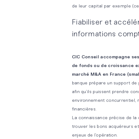
de leur capital par exemple (ce
contractuel
spontanée
BM&A
Fiabiliser et accél
Conseil et
Team
Pourquoi
informations compt
support
rejoindre
opérationnels
BM&A ?
CIC Conseil accompagne ses 
Conseil
de fonds ou de croissance e
financier
marché M&A en France (small
banque prépare un support de p
Maîtrise
afin qu’ils puissent prendre co
des
environnement concurrentiel, r
risques et
financières.
compliance
La connaissance précise de la c
trouver les bons acquéreurs et 
enjeux de l’opération.