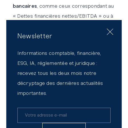
bancaires
, comme ceux correspondant au
« Dettes financières nettes/EBITDA » ou à
« EBE/CA HT », il est clair qu’une
Newsletter
communication avec son banquier
s’impose si la réforme induit des écarts
Informations comptable, financière,
importants entre les ratios obtenus entre
ESG, IA, réglementée et juridique :
2024 et 2025.
recevez tous les deux mois notre
Impacts sur le calcul de
décryptage des dernières actualités
la participation des
importantes.
salariés et
l’intéressement