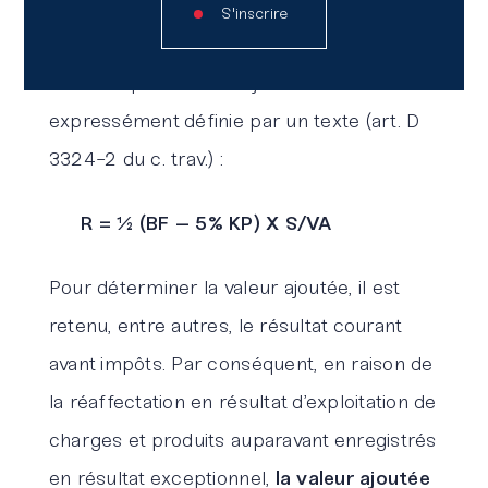
Pour rappel, la formule légale de la
S'inscrire
réserve de participation est la suivante,
sachant que la valeur ajoutée est
expressément définie par un texte (art. D
3324-2 du c. trav.) :
R = ½ (BF – 5% KP) X S/VA
Pour déterminer la valeur ajoutée, il est
retenu, entre autres, le résultat courant
avant impôts. Par conséquent, en raison de
la réaffectation en résultat d’exploitation de
charges et produits auparavant enregistrés
en résultat exceptionnel,
la valeur ajoutée