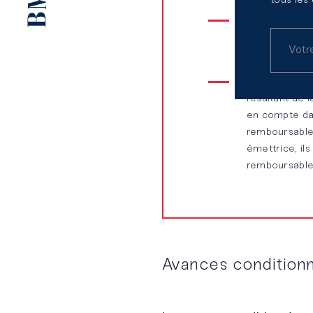
tous les
Obligations r
l’absence de 
comme des au
Titres partic
résultant de l
en compte dans
remboursables
émettrice, il
remboursable
Avances condition