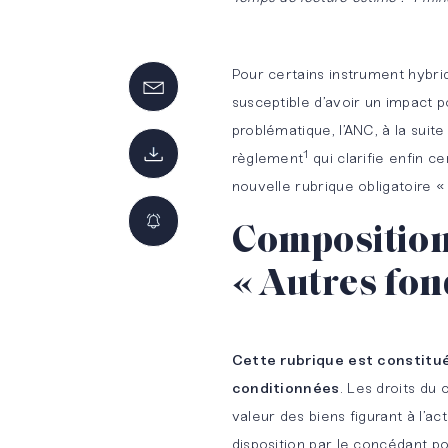
Pour certains instrument hybrid
susceptible d’avoir un impact p
problématique, l’ANC, à la sui
1
règlement
qui clarifie enfin ce
nouvelle rubrique obligatoire « 
Composition
« Autres fon
Innovation
Nos
NOS
Cette rubrique est constitu
by BM&A
offres
MÉTIERS
conditionnées
. Les droits du
d’emplois
Audit légal
BM&A
valeur des biens figurant à l’a
disposition par le concédant po
et
Touch
Candidature