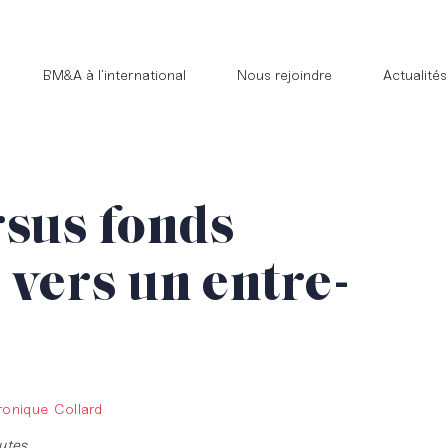
BM&A à l’international
Nous rejoindre
Actualités
rsus fonds
 vers un entre-
onique Collard
utes