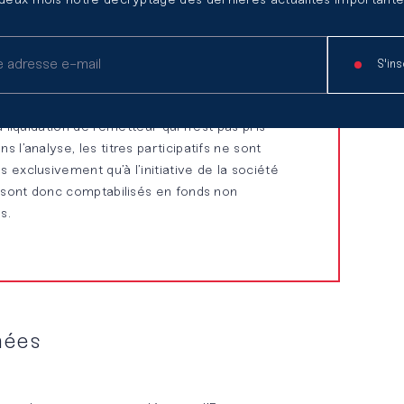
 deux mois notre décryptage des dernières actualités importante
emboursables en actions nouvelles (ORA), en
clauses spécifiques du contrat, considérées
S'ins
tres fonds propres.
ipatifs : en dehors du cas de remboursement
a liquidation de l’émetteur qui n’est pas pris
 l’analyse, les titres participatifs ne sont
 exclusivement qu’à l’initiative de la société
s sont donc comptabilisés en fonds non
s.
nées