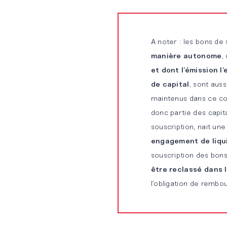
NOS
SOLUTIONS
DÉDIÉES
A noter : les bons de 
manière autonome
,
Développement
et dont l’émission 
durable
de capital
, sont auss
maintenus dans ce co
Banque &
donc partie des capit
Assurance
souscription, nait u
engagement de liqui
Start-
souscription des bons 
Up &
être reclassé dans 
Scale-
l’obligation de remb
Up
Notre