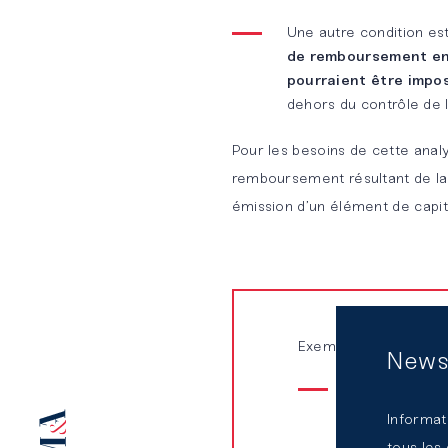
plateforme
Une autre condition es
d’expertises
de remboursement en t
pourraient être imp
mutualisées
dehors du contrôle de 
Pour les besoins de cette anal
remboursement résultant de la 
émission d’un élément de capit
Exemples : distinctio
News
Obligations c
comme une de
Informat
nécessairemen