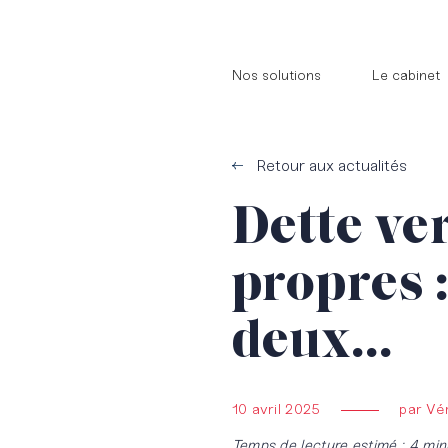
//
//
Nos solutions
Le cabinet
Retour aux actualités
Dette ve
propres :
deux…
10 avril 2025
par Vér
Temps de lecture estimé : 4 min