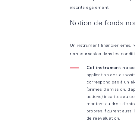
inscrits également.
contractuel
spontanée
BM&A
Notion de fonds n
Conseil et
Team
Pourquoi
support
rejoindre
opérationnels
BM&A ?
Un instrument financier émis, 
remboursables dans les conditi
Conseil
Cet instrument ne co
financier
application des disposit
correspond pas à un élé
Maîtrise
(primes d’émission, d’a
des
actions) inscrites au 
risques et
montant du droit d’entr
propres, figurent aussi 
compliance
de réévaluation.