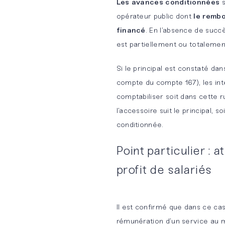
Les avances conditionnées
s
opérateur public dont
le remb
financé
. En l’absence de succè
est partiellement ou totalemen
Si le principal est constaté d
compte du compte 167), les in
comptabiliser soit dans cette r
l’accessoire suit le principal, s
conditionnée.
Point particulier : 
profit de salariés
Il est confirmé que dans ce ca
rémunération d’un service au 