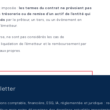
t imposée :
les termes du contrat ne prévoient pas
résorerie ou de remise d’un actif de l’entité qui
osés
par le prêteur, un tiers, ou un évènement en
l’émetteur.
yse, ne sont pas considérés les cas de
liquidation de l’émetteur et le remboursement par
aux propres.
n dettes / autres fonds propres
letter
onvertibles en actions (OCA) : considérées
tte car la demande de conversion est
ions comptable, financière, ESG, IA, réglementée et juridique : r
t générée par l’obligataire.