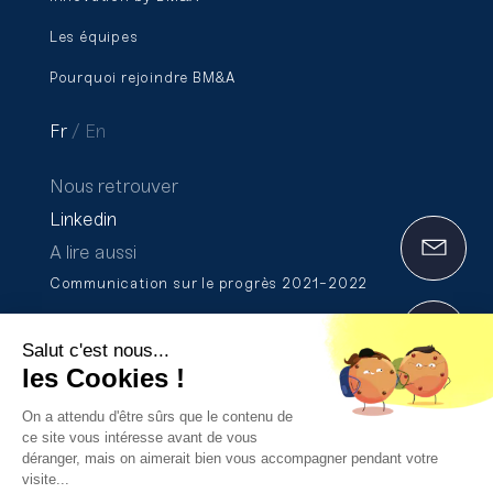
Les équipes
Pourquoi rejoindre BM&A
Fr
En
Nous retrouver
Linkedin
A lire aussi
Communication sur le progrès 2021-2022
Rapport de Transparence 2025
Salut c'est nous...
Formation et certification Qualiopi
les Cookies !
On a attendu d'être sûrs que le contenu de
ce site vous intéresse avant de vous
Mentions Légales
déranger, mais on aimerait bien vous accompagner pendant votre
visite...
Politique de confidentialité