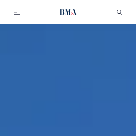
//
//