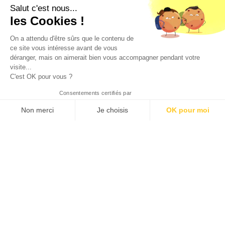
Salut c'est nous...
les Cookies !
Lire l'article
On a attendu d'être sûrs que le contenu de
ce site vous intéresse avant de vous
déranger, mais on aimerait bien vous accompagner pendant votre
visite...
C'est OK pour vous ?
Consentements certifiés par
Non merci
Je choisis
OK pour moi
Axeptio consent
Plateforme de Gestion du Consentement : Personnalisez vos O
9 mars 2023
Notre plateforme vous permet d'adapter et de gérer vos paramètr
Des avancées sur l’intégration
du risque climat dans le cadre
prudentiel bancaire